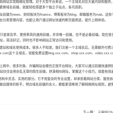
助网站实现精细化管理。对于大型平台来说，一个主域名对应大量内容和服务
更换域名前缀，就能轻松搭建多个独立子站点，各司其职。
为news、财经板块为finance、博客板块为blog、邮箱服务为mail。这
台分类管理内容，也能让用户通过网址快速判断页面用途，提升上网体验。
ww只是普及早、使用率高的通用前缀，并非唯一前缀，也不是必备前缀。现在很
网址，简洁好记，同时也不影响网站正常访问和使用。
建站和域名使用成本。很多人不知道，我们注册一个主域名后，无需额外付费
主域名，就能免费设置blog.xxx.com、shop.xxx.com、video.xxx
上网中，很多钓鱼、诈骗网站会模仿正规平台网址，大家可以通过前缀快速辨
网站往往会用杂乱无章的陌生前缀，拼凑相似网址，掌握这个小技巧，就能有效
名结构中灵活、实用的部分。它不用复杂的专业设置，却承担着网站分类、服务
做自媒体的新手，明白域名前缀的含义，都能更清晰地了解网络网址规则，避
下一篇：
云解析D