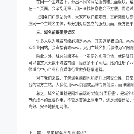
在同一个主域名下，分出不同的网站服务和页面板块，帮
在一个页面，会杂乱无章，用户查找信息也会不方便。而通过
以知名门户网站为例，大家可以仔细观察，其新闻板块网址前缀
应同一个主域名主体，却分别对应独立的服务页面，既方便平
三、域名前缀常见误区
许多人以为域名前缀必须是www，其实这是错误的。w
众企业网站，会直接省略www，只用主域名加后缀作为官网
除此之外，域名前缀还有一个重要的实用价值，就是降低
可以自定义无数个域名前缀，搭建多个子网站。比如注册了xxx.com这个
很适合中小企业和自媒体行业做多场景运营。
对于我们来说，了解域名前缀也能提升上网安全性。日常
台的官方主站，大多使用www前缀或品牌专属前缀，而诈骗
总之，域名前缀就是网址前端的“功能分类标签”，是域
节约成本的重要作用。不管是普通上网用户，还是想要建站、
高效、安全地使用网络。
上一篇：
常见域名类型有哪些？