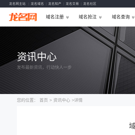
龙名网主站
龙名域名
龙名知产
龙名交易
龙名社区
域名注册
域名抢注
域名查询
资讯中心
发布最新资讯，行动快人一步
您的位置：
首页
>
资讯中心
>详情