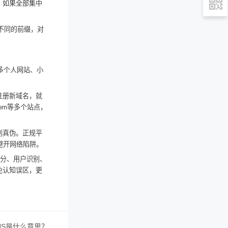
，如果全部集中
些不同的前缀，对
多个人网站、小
注册新域名，就
.com等多个站点，
别真伪。正规平
避开网络陷阱。
拆分、用户识别、
免认知误区，更
NS是什么意思？