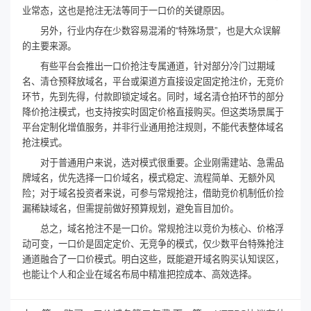
业常态，这也是抢注无法等同于一口价的关键原因。
另外，行业内存在少数容易混淆的“特殊场景”，也是大众误解
的主要来源。
有些平台会推出一口价抢注专属通道，针对部分冷门过期域
名、清仓预释放域名，平台或渠道方直接设定固定抢注价，无竞价
环节，先到先得，付款即锁定域名。同时，域名清仓拍环节的部分
降价抢注模式，也支持按实时固定价格直接购买。但这类场景属于
平台定制化增值服务，并非行业通用抢注规则，不能代表整体域名
抢注模式。
对于普通用户来说，选对模式很重要。企业刚需建站、急需品
牌域名，优先选择一口价域名，模式稳定、流程简单、无额外风
险；对于域名投资者来说，可参与常规抢注，借助竞价机制低价捡
漏稀缺域名，但需提前做好预算规划，避免盲目加价。
总之，域名抢注不是一口价。常规抢注以竞价为核心、价格浮
动可变，一口价是固定定价、无竞争的模式，仅少数平台特殊抢注
通道融合了一口价模式。明白这些，既能避开域名购买认知误区，
也能让个人和企业在域名布局中精准把控成本、高效选择。