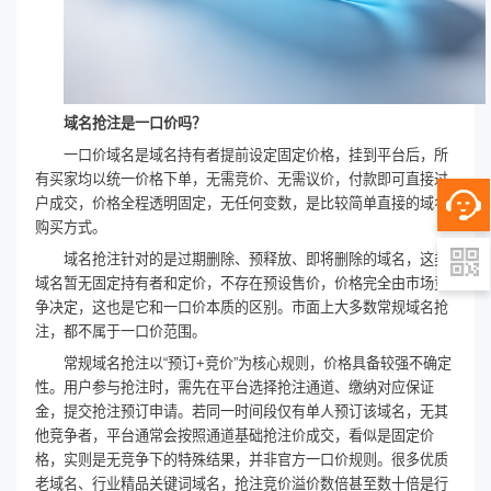
域名抢注是一口价吗？
一口价域名是域名持有者提前设定固定价格，挂到平台后，所
有买家均以统一价格下单，无需竞价、无需议价，付款即可直接过
户成交，价格全程透明固定，无任何变数，是比较简单直接的域名
购买方式。
域名抢注针对的是过期删除、预释放、即将删除的域名，这类
域名暂无固定持有者和定价，不存在预设售价，价格完全由市场竞
争决定，这也是它和一口价本质的区别。市面上大多数常规域名抢
注，都不属于一口价范围。
常规域名抢注以“预订+竞价”为核心规则，价格具备较强不确定
性。用户参与抢注时，需先在平台选择抢注通道、缴纳对应保证
金，提交抢注预订申请。若同一时间段仅有单人预订该域名，无其
他竞争者，平台通常会按照通道基础抢注价成交，看似是固定价
格，实则是无竞争下的特殊结果，并非官方一口价规则。很多优质
老域名、行业精品关键词域名，抢注竞价溢价数倍甚至数十倍是行