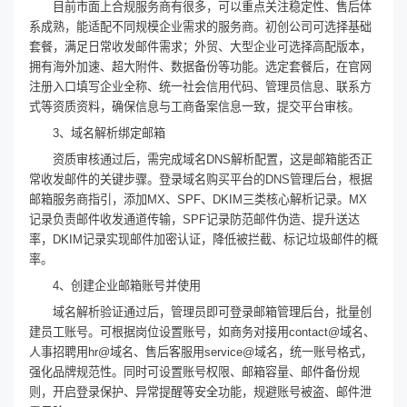
目前市面上合规服务商有很多，可以重点关注稳定性、售后体
系成熟，能适配不同规模企业需求的服务商。初创公司可选择基础
套餐，满足日常收发邮件需求；外贸、大型企业可选择高配版本，
拥有海外加速、超大附件、数据备份等功能。选定套餐后，在官网
注册入口填写企业全称、统一社会信用代码、管理员信息、联系方
式等资质资料，确保信息与工商备案信息一致，提交平台审核。
3、域名解析绑定邮箱
资质审核通过后，需完成域名DNS解析配置，这是邮箱能否正
常收发邮件的关键步骤。登录域名购买平台的DNS管理后台，根据
邮箱服务商指引，添加MX、SPF、DKIM三类核心解析记录。MX
记录负责邮件收发通道传输，SPF记录防范邮件伪造、提升送达
率，DKIM记录实现邮件加密认证，降低被拦截、标记垃圾邮件的概
率。
4、创建企业邮箱账号并使用
域名解析验证通过后，管理员即可登录邮箱管理后台，批量创
建员工账号。可根据岗位设置账号，如商务对接用contact@域名、
人事招聘用hr@域名、售后客服用service@域名，统一账号格式，
强化品牌规范性。同时可设置账号权限、邮箱容量、邮件备份规
则，开启登录保护、异常提醒等安全功能，规避账号被盗、邮件泄