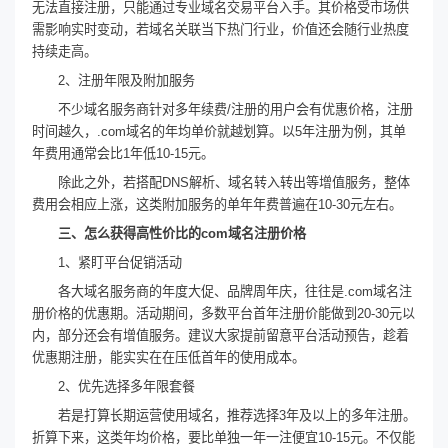
无法直接注册，只能通过专业域名交易平台入手。其价格受市场供
需影响实时变动，若域名关联当下热门行业，价值还会随行业热度
持续走高。
2、注册年限及附加服务
不少域名服务商针对多年续费/注册的用户会有优惠价格，注册
时间越久，.com域名的年均单价就越划算。以5年注册为例，其单
年费用通常会比1年低10-15元。
除此之外，若搭配DNS解析、域名转入转出等增值服务，整体
费用会相应上涨，这类附加服务的单年年费普遍在10-30元左右。
三、怎么获得高性价比的com域名注册价格
1、紧盯平台促销活动
各大域名服务商的年度大促、品牌周年庆，往往是.com域名注
册价格的优惠期。活动期间，多数平台首年注册价能做到20-30元以
内，部分还会有增值服务。建议大家提前留意平台活动预告，趁着
优惠期注册，能实实在在压低首年的使用成本。
2、优先选择多年限套餐
若是打算长期运营使用域名，推荐选择3年及以上的多年注册。
折算下来，这类年均价格，要比单独一年一注便宜10-15元。不仅能