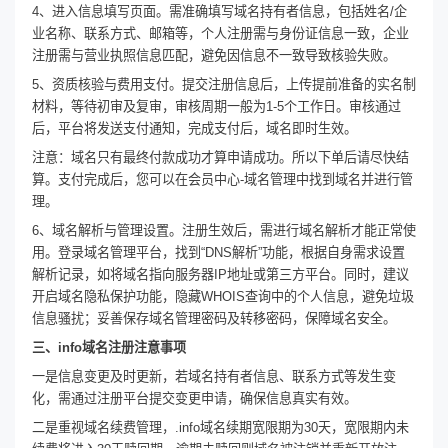
4、进入信息填写页面。需准确填写域名持有者信息，包括姓名/企
业名称、联系方式、邮箱等，个人注册需与身份证信息一致，企业
注册需与营业执照信息匹配，避免因信息不一致导致核验失败。
5、资质核验与费用支付。提交注册信息后，上传提前准备的实名制
材料，等待初审及复审，审核周期一般为1-5个工作日。审核通过
后，平台将发送支付通知，完成支付后，域名即时生效。
注意：域名只有最终付款成功才算申请成功。所以下单后请尽快结
算。支付完成后，您可以在会员中心-域名管理中找到域名并进行管
理。
6、域名解析与管理设置。注册生效后，需进行域名解析才能正常使
用。登录域名管理平台，找到“DNS解析”功能，根据自身需求设置
解析记录，如将域名指向服务器IP地址或第三方平台。同时，建议
开启域名隐私保护功能，隐藏WHOIS查询中的个人信息，避免垃圾
信息骚扰；妥善保存域名管理密码及转移密码，保障域名安全。
三、info域名注册注意事项
一是信息变更及时更新，若域名持有者信息、联系方式等发生变
化，需通过注册平台提交变更申请，确保信息真实有效。
二是重视域名续费管理，.info域名续期宽限期为30天，宽限期内未