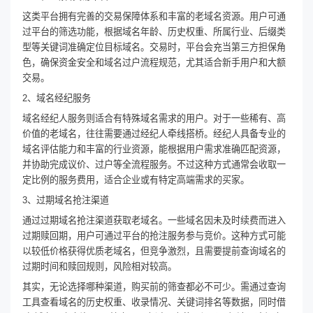
这类平台拥有完善的交易保障体系和丰富的老域名资源。用户可通
过平台的筛选功能，根据域名年龄、历史权重、所属行业、后缀类
型等关键词准确定位目标域名。交易时，平台会充当第三方担保角
色，确保资金安全和域名过户流程规范，尤其适合新手用户和大额
交易。
2、域名经纪服务
域名经纪人服务则适合有特殊域名需求的用户。对于一些稀有、高
价值的老域名，往往需要通过经纪人牵线搭桥。经纪人具备专业的
域名评估能力和丰富的行业资源，能根据用户需求准确匹配资源，
并协助完成议价、过户等全流程服务。不过这种方式通常会收取一
定比例的服务费用，适合企业或有特定高端需求的买家。
3、过期域名抢注渠道
通过过期域名抢注渠道获取老域名。一些域名因未及时续费而进入
过期赎回期，用户可通过平台的抢注服务参与竞价。这种方式可能
以较低价格获得优质老域名，但竞争激烈，且需要提前查询域名的
过期时间和赎回规则，风险相对较高。
其实，无论选择哪种渠道，购买前的筛查都必不可少。需通过查询
工具查看域名的历史权重、收录情况、关键词排名等数据，同时借