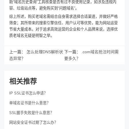
助“域名历史查询”工具核查是否有过不良使用记录，如涉及违规内
容、垃圾站点等，避免购买到“问题域名”。
综上所述，购买老域名需结合自身需求选择合适渠道，并做好严格
筛查；其所带来的搜索引擎信任、用户认可等优势，能为网站运营
节省大量成本。对于追求高效运营的企业和个人品牌来说，选择优
质老域名无疑是明智之举。
上一篇：
怎么处理DNS解析状
下一篇：
.com域名抢注时间需
态异常？
要多久？
相关推荐
IP SSL证书怎么申请？
单域名证书是什么意思？
SSL握手失败是什么意思？
网站安全证书过期了怎么办？